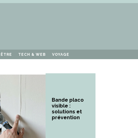
-ÊTRE
TECH & WEB
VOYAGE
Bande placo
visible :
solutions et
prévention