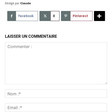
Rédigé par
Claude
Facebook
X
Pinterest
LAISSER UN COMMENTAIRE
Commenter
:
No
:*
Ema
:*