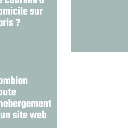
e courses a
omicile sur
aris ?
ombien
oute
’hebergement
’un site web