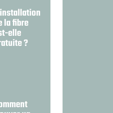
’installation
e la fibre
st-elle
ratuite ?
omment