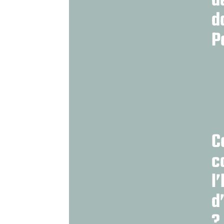
d
d
P
C
c
l
d
?