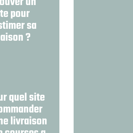
rouver un
ite pour
stimer sa
aison ?
ur quel site
ommander
ne livraison