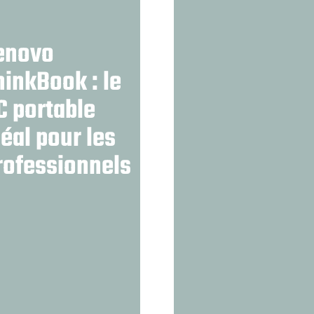
enovo
hinkBook : le
C portable
déal pour les
rofessionnels