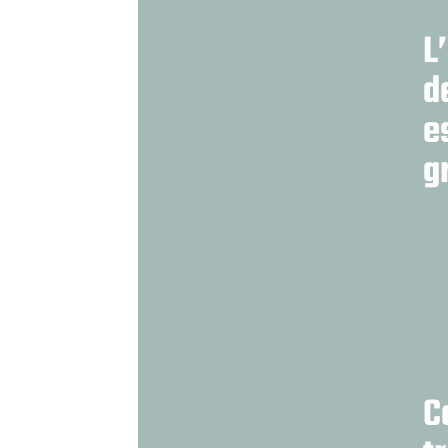
L
d
e
g
C