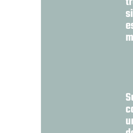
t
s
e
m
S
c
u