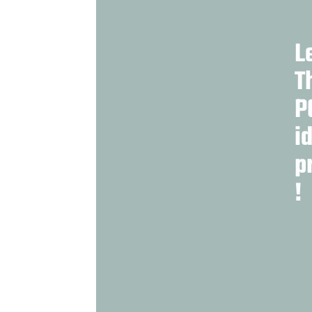
L
T
P
i
p
!