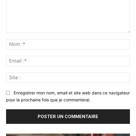
Commenter
:
No
:*
Ema
:*
Sit
:
Enregistrer mon nom, email et site web dans ce navigateur
pour la prochaine fois que je commenterai.