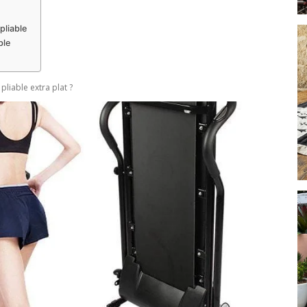
pliable
ble
liable extra plat ?