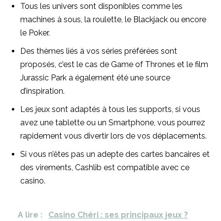
Tous les univers sont disponibles comme les
machines à sous, la roulette, le Blackjack ou encore
le Poker.
Des thèmes liés à vos séries préférées sont
proposés, c’est le cas de Game of Thrones et le film
Jurassic Park a également été une source
d’inspiration.
Les jeux sont adaptés à tous les supports, si vous
avez une tablette ou un Smartphone, vous pourrez
rapidement vous divertir lors de vos déplacements.
Si vous n’êtes pas un adepte des cartes bancaires et
des virements, Cashlib est compatible avec ce
casino.
A lire :
Casino Chéri : ses principaux jeux ?