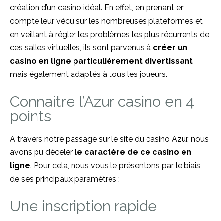
création d’un casino idéal. En effet, en prenant en
compte leur vécu sur les nombreuses plateformes et
en veillant à régler les problèmes les plus récurrents de
ces salles virtuelles, ils sont parvenus à
créer un
casino en ligne particulièrement divertissant
mais également adaptés à tous les joueurs.
Connaitre l’Azur casino en 4
points
A travers notre passage sur le site du casino Azur, nous
avons pu déceler
le caractère de ce casino en
ligne
. Pour cela, nous vous le présentons par le biais
de ses principaux paramètres :
Une inscription rapide