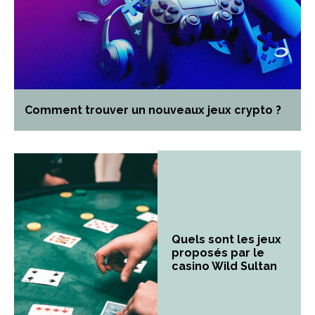
Comment trouver un nouveaux jeux crypto ?
Quels sont les jeux
proposés par le
casino Wild Sultan