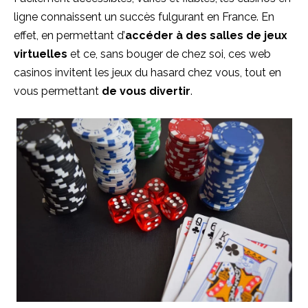
ligne connaissent un succès fulgurant en France. En
effet, en permettant d’
accéder à des salles de jeux
virtuelles
et ce, sans bouger de chez soi, ces web
casinos invitent les jeux du hasard chez vous, tout en
vous permettant
de vous divertir
.