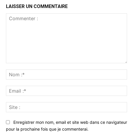
LAISSER UN COMMENTAIRE
Commenter
:
No
:*
Ema
:*
Sit
:
Enregistrer mon nom, email et site web dans ce navigateur
pour la prochaine fois que je commenterai.