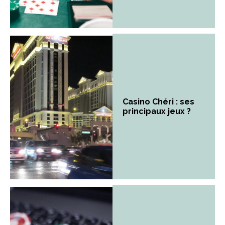
Casino Chéri : ses
principaux jeux ?