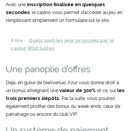
Avec une
inscription finalisée en quelques
secondes
, le casino vous permet d’accéder au jeu, en
remplissant simplement un formulaire sur le site.
A lire :
Quels sont les jeux proposés par le
casino Wild Sultan
Une panoplie d’offres
Déjà, en guise de bienvenue, Azur vous donne droit à
un bonus atteignant une
valeur de 300%
et ce, sur
les
trois premiers dépôts.
Par la suite, vous pourrez
également profiter des bonus du week-ends, ceux de
parrainage ou encore du club VIP.
Un système de paiement