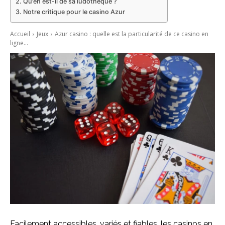
Qu’en est-il de sa ludothèque ?
Notre critique pour le casino Azur
Accueil
Jeux
Azur casino : quelle est la particularité de ce casino en
ligne...
Facilement accessibles, variés et fiables, les casinos en