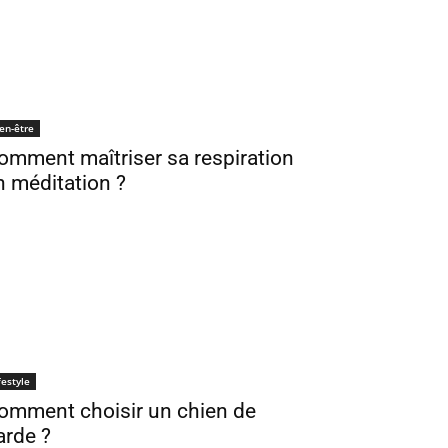
en-être
omment maîtriser sa respiration
n méditation ?
festyle
omment choisir un chien de
arde ?