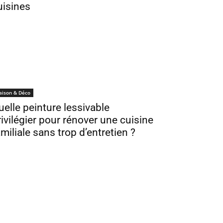
uisines
aison & Déco
uelle peinture lessivable
rivilégier pour rénover une cuisine
amiliale sans trop d’entretien ?