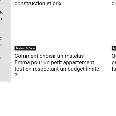
construction et prix
c
el
eu
ux
ie
Maison & Déco
M
Comment choisir un matelas
Q
,
Emma pour un petit appartement
p
tout en respectant un budget limité
f
?