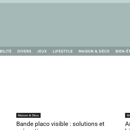
BILITÉ
DIVERS
JEUX
LIFESTYLE
MAISON & DÉCO
BIEN-Ê
Maison & Déco
M
Bande placo visible : solutions et
A