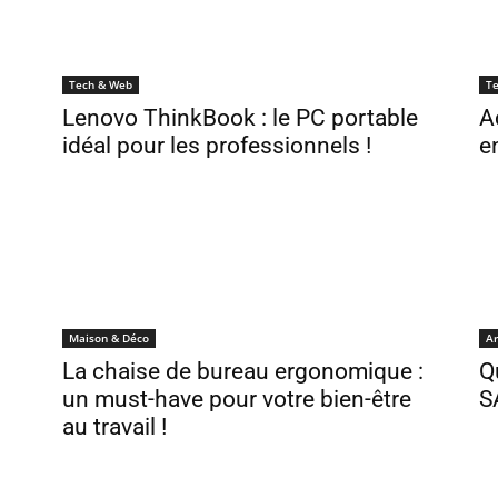
Tech & Web
T
Lenovo ThinkBook : le PC portable
A
idéal pour les professionnels !
e
Maison & Déco
Ar
La chaise de bureau ergonomique :
Q
un must-have pour votre bien-être
S
au travail !