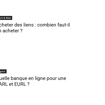
ech & Web
cheter des liens : combien faut-il
n acheter ?
gent
uelle banque en ligne pour une
ARL et EURL ?