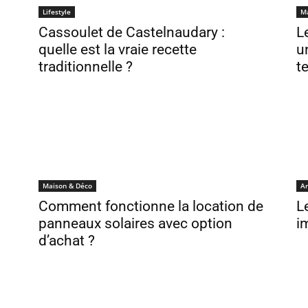
Lifestyle
M
Cassoulet de Castelnaudary :
L
quelle est la vraie recette
u
traditionnelle ?
t
Maison & Déco
Ar
Comment fonctionne la location de
L
panneaux solaires avec option
i
d’achat ?