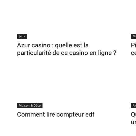
Jeux
M
Azur casino : quelle est la
P
particularité de ce casino en ligne ?
c
Maison & Déco
Ar
Comment lire compteur edf
Q
u