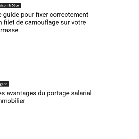
aison & Déco
e guide pour fixer correctement
n filet de camouflage sur votre
errasse
gent
es avantages du portage salarial
mmobilier