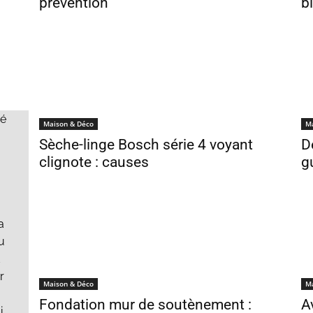
prévention
b
mé
Maison & Déco
M
Sèche-linge Bosch série 4 voyant
D
clignote : causes
g
a
u
r
Maison & Déco
M
Fondation mur de soutènement :
Av
i