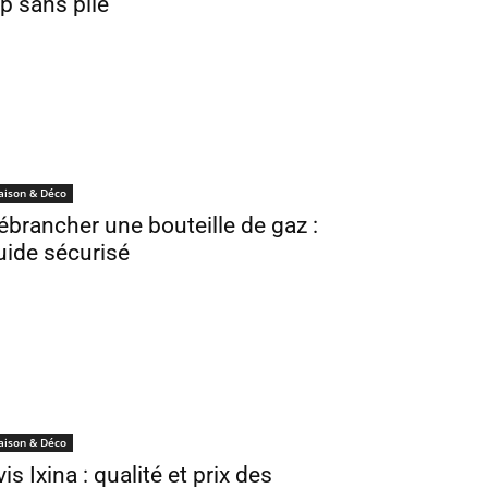
ip sans pile
aison & Déco
ébrancher une bouteille de gaz :
uide sécurisé
aison & Déco
is Ixina : qualité et prix des