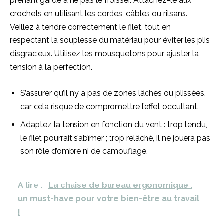
prenant garde à ne pas le froisser. Attachez-le aux
crochets en utilisant les cordes, câbles ou rilsans.
Veillez à tendre correctement le filet, tout en
respectant la souplesse du matériau pour éviter les plis
disgracieux. Utilisez les mousquetons pour ajuster la
tension à la perfection.
S’assurer qu’il n’y a pas de zones lâches ou plissées,
car cela risque de compromettre l’effet occultant.
Adaptez la tension en fonction du vent : trop tendu,
le filet pourrait s’abîmer ; trop relâché, il ne jouera pas
son rôle d’ombre ni de camouflage.
A lire :
La chaise de bureau ergonomique :
un must-have pour votre bien-être au travail
!