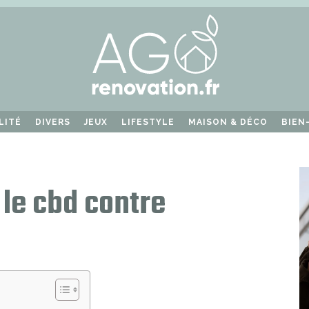
LITÉ
DIVERS
JEUX
LIFESTYLE
MAISON & DÉCO
BIEN
 le cbd contre